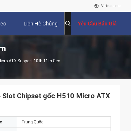
Vietnamese
deo
Liên Hệ Chúng
Yêu Cầu Báo Giá
ẩm
Tôi
icro ATX Support 10th 11th Gen
lot Chipset gốc H510 Micro ATX
c
Trung Quốc