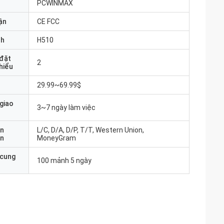
PCWINMAX
ận
CE FCC
nh
H510
 đặt
2
thiểu
29.99~69.99$
 giao
3~7 ngày làm việc
ản
L/C, D/A, D/P, T/T, Western Union,
án
MoneyGram
 cung
100 mảnh 5 ngày