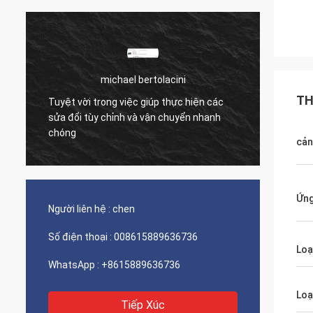
michael bertolacini
TH
Tuyệt vời trong việc giúp thực hiện các
Công t
sửa đổi tùy chỉnh và vận chuyển nhanh
với giá
chóng
cản
Ứng
Người liên hệ :
chen
Số điện thoại :
008615889636736
Loạ
WhatsApp :
+8615889636736
Loạ
Tiếp Xúc