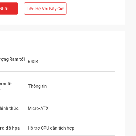
 Nhất
Liên Hệ Với Bây Giờ
ượng Ram tối
64GB
n xuất
Thông tin
t
 hình thức
Micro-ATX
ard đồ họa
Hỗ trợ CPU cần tích hợp