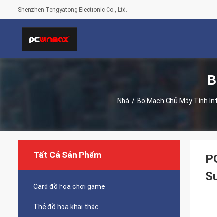
Shenzhen Tengyatong Electronic Co., Ltd.
B
Nhà
/
Bo Mạch Chủ Máy Tính Int
Tất Cả Sản Phẩm
P
Su
Card đồ họa chơi game
Thẻ đồ họa khai thác