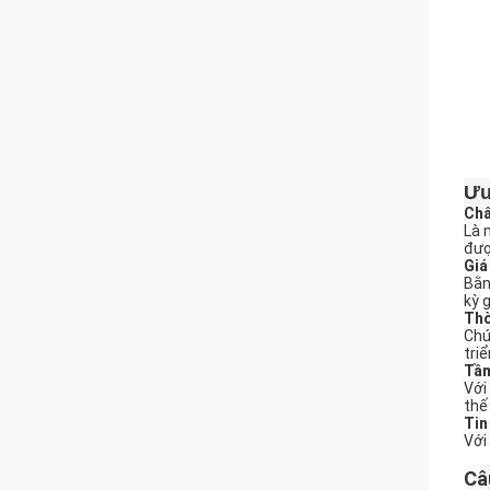
Ưu
Chấ
Là 
đượ
Giá
Bằn
kỳ g
Thờ
Chú
tri
Tầm
Với
thế 
Tin
Với
Câ