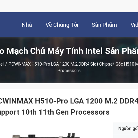
Nhà
Về Chúng Tôi
Sản Phẩm
Vi
o Mạch Chủ Máy Tính Intel Sản Ph
el
/
PCWINMAX H510-Pro LGA 1200 M.2 DDR4 Slot Chipset Gốc H510 M
Processors
CWINMAX H510-Pro LGA 1200 M.2 DDR4 S
pport 10th 11th Gen Processors
Nguồn gố