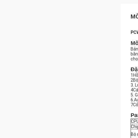
MÔ
PCW
Mô
Bản
bằn
chọ
Đặ
1Hỗ
2Bộ
3. 
4Cá
5. 
6.A
7Cổ
Pa
CP
Chi
Bộ 