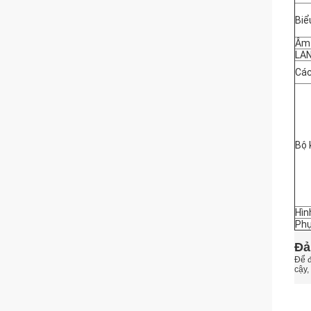
Biể
Âm
LA
Các
Bộ 
Hìn
Phụ
Đả
Để đ
cậy,