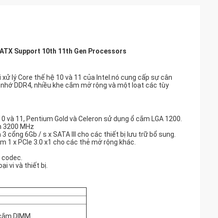
ATX Support 10th 11th Gen Processors
ử lý Core thế hệ 10 và 11 của Intel.nó cung cấp sự cân
ộ nhớ DDR4, nhiều khe cắm mở rộng và một loạt các tùy
 thứ 10 và 11, Pentium Gold và Celeron sử dụng ổ cắm LGA 1200.
ến 3200 MHz
3 cổng 6Gb / s x SATA III cho các thiết bị lưu trữ bổ sung.
m 1 x PCIe 3.0 x1 cho các thẻ mở rộng khác.
 codec.
 vi và thiết bị.
e cắm DIMM