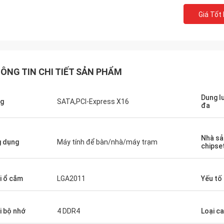
Giá Tốt
STS tái chế
ÔNG TIN CHI TIẾT SẢN PHẨM
y rất tốt!! Họ có sản phẩm tốt nhất
 tốt nhất!
Dung l
g
SATA,PCI-Express X16
đa
Nhà sả
 dụng
Máy tính để bàn/nhà/máy trạm
chipse
i ổ cắm
LGA2011
Yếu tố
i bộ nhớ
4 DDR4
Loại c