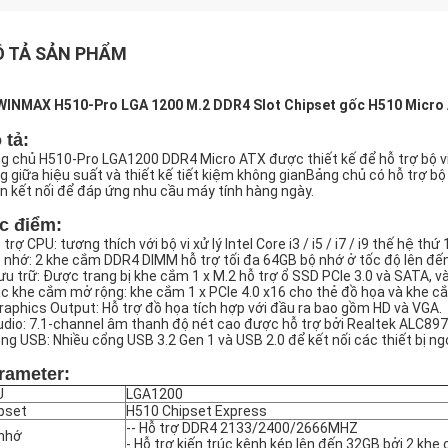
 TẢ SẢN PHẨM
INMAX H510-Pro LGA 1200 M.2 DDR4 Slot Chipset gốc H510 Micro 
 tả:
g chủ H510-Pro LGA1200 DDR4 Micro ATX được thiết kế để hỗ trợ bộ vi x
g giữa hiệu suất và thiết kế tiết kiệm không gianBảng chủ có hỗ trợ b
n kết nối để đáp ứng nhu cầu máy tính hàng ngày.
c điểm:
 trợ CPU: tương thích với bộ vi xử lý Intel Core i3 / i5 / i7 / i9 thế hệ
 nhớ: 2 khe cắm DDR4 DIMM hỗ trợ tối đa 64GB bộ nhớ ở tốc độ lên đ
Lưu trữ: Được trang bị khe cắm 1 x M.2 hỗ trợ ổ SSD PCIe 3.0 và SATA, và 
c khe cắm mở rộng: khe cắm 1 x PCIe 4.0 x16 cho thẻ đồ họa và khe cắ
Graphics Output: Hỗ trợ đồ họa tích hợp với đầu ra bao gồm HD và VGA.
udio: 7.1-channel âm thanh độ nét cao được hỗ trợ bởi Realtek ALC897
ng USB: Nhiều cổng USB 3.2 Gen 1 và USB 2.0 để kết nối các thiết bị ngoại
rameter:
U
LGA1200
pset
H510 Chipset Express
-- Hỗ trợ DDR4 2133/2400/2666MHZ
nhớ
- Hỗ trợ kiến trúc kênh kép lên đến 32GB bởi 2 kh