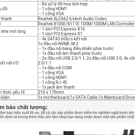
-- Bộ xử lý đồ họa tích hợp
u đồ
-- 1 cổng HDM1
-- 1 cổng VGA
 thanh
Realtek ALC662 6 kênh Audio Codec
N
Realtek 8105E/8111E 100M/1000M LAN Controller
-- 1 slot PCI Express X16
 khe mở rộng
-- 1 slot PCI Express X1
-- 4x SATA3 6Gb/s kết nối
1x đầu nối NVME-M.2
-- 1x đầu nối bảng điều khiển phía trước
-- 1x đầu nối âm thanh phía trước
-- 2x đầu nối USB 2.0/1.1; 2x đầu nối USB 3.0; 4x c
kết nối I/O
2.0/1.1.
-- 1x đầu nối COM
-- 1 cổng VGA
-- 1 cổng HDM1
-- 1 cổng RJ-45
-- 1x jack âm thanh
h thức yếu tố
210 x 170mm
 kiện
1x motherboard;1x SATA Cable;1x Mainboard Driver
m bảo chất lượng:
ảm bảo hiệu suất tối ưu, tất cả các sản phẩm được kiểm tra nghiêm ngặt trước kh
 ổn định và tương thích.Hãy yên tâm rằng bạn đang nhận được một sản phẩm chất