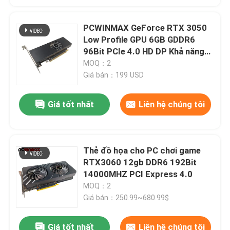
PCWINMAX GeForce RTX 3050
Low Profile GPU 6GB GDDR6
96Bit PCIe 4.0 HD DP Khả năng
phát đồ họa cho PC
MOQ：2
Giá bán：199 USD
Giá tốt nhất
Liên hệ chúng tôi
Thẻ đồ họa cho PC chơi game
RTX3060 12gb DDR6 192Bit
14000MHZ PCI Express 4.0
MOQ：2
Giá bán：250.99~680.99$
Giá tốt nhất
Liên hệ chúng tôi