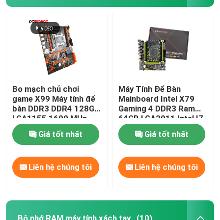
Bo mạch chủ chơi
Máy Tính Để Bàn
game X99 Máy tính để
Mainboard Intel X79
bàn DDR3 DDR4 128GB
Gaming 4 DDR3 Ram
LGA1155 1600 MHz
64GB LGA2011 Intel I7
1333 MHz
Xeon 2011
Giá tốt nhất
Giá tốt nhất
Liên hệ chúng tôi
Liên hệ chúng tôi
Bộ nhớ RAM máy tính xách tay
(10)