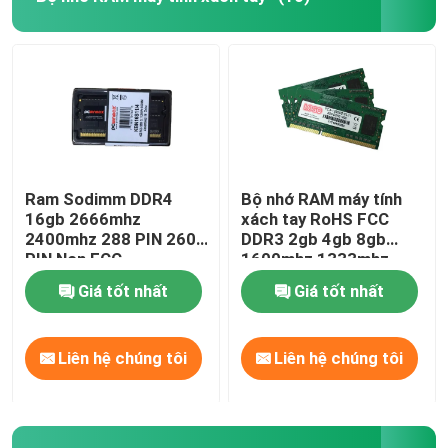
Ram Sodimm DDR4
Bộ nhớ RAM máy tính
16gb 2666mhz
xách tay RoHS FCC
2400mhz 288 PIN 260
DDR3 2gb 4gb 8gb
PIN Non ECC
1600mhz 1333mhz
PC3L-12800
Giá tốt nhất
Giá tốt nhất
Liên hệ chúng tôi
Liên hệ chúng tôi