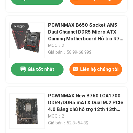
PCWINMAX B650 Socket AM5
Dual Channel DDR5 Micro ATX
Gaming Motherboard Hỗ trợ R7
R8 R9 Bộ xử lý
MOQ：2
Giá bán：58.99-68.99$
Giá tốt nhất
Liên hệ chúng tôi
Trang chủ
PCWINMAX New B760 LGA1700
DDR4/DDR5 mATX Dual M.2 PCIe
4.0 Bảng chủ hỗ trợ 12th 13th
Các sản phẩm
14th i3 i5 i7
MOQ：2
Giá bán：52.8~54.8$
Video