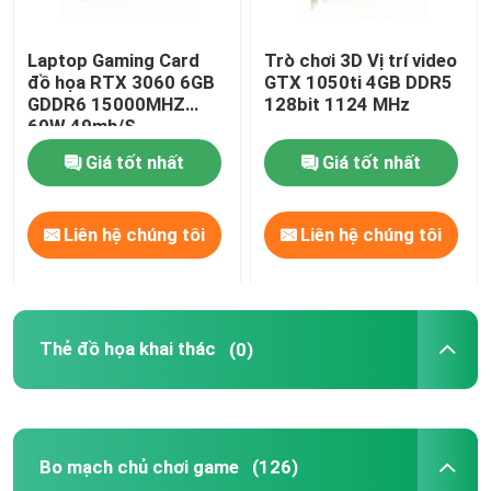
Laptop Gaming Card
Trò chơi 3D Vị trí video
đồ họa RTX 3060 6GB
GTX 1050ti 4GB DDR5
GDDR6 15000MHZ
128bit 1124 MHz
60W 49mh/S
Giá tốt nhất
Giá tốt nhất
Liên hệ chúng tôi
Liên hệ chúng tôi
Thẻ đồ họa khai thác
(0)
Bo mạch chủ chơi game
(126)