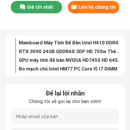
Giá tốt nhất
Liên hệ chúng tôi
Mainboard Máy Tính Để Bàn Intel H410 DDR4 LGA 1200 Double Memory Channel Dung Lượng 32GB
Về chúng tôi
RTX 3090 24GB GDDR6X 3DP HD 750w Thẻ đồ họa chơi game 3*8 Pin 384 Bit
GPU máy tính để bàn NVIDIA HD7450 HD 6450 HD 6570 DDR3 2GB Directx 11
Bo mạch chủ Intel HM77 PC Core I5 ​​I7 DIMM 16G PGA989 1066 1333 1600 SDRAM
Tham quan nhà máy
Bo mạch chủ chơi game dành cho máy tính xách tay Intel HM76 Hỗ trợ 4 SATA PGA 989 Micro-ATX
Card đồ họa máy tính GTX1050 2GB DDR5 128bit Quạt đôi PCI Express 3.0 X16
Kiểm soát chất lượng
Card đồ họa chơi game 28nm GM107 GM107 GTX750Ti 4GB 1020MHz 1085MHz 640 CUDA Core
Card đồ họa chơi game AMD RX 6500XT 4gb NON LHR 64 Bit GDDR6 Displayport 8pin
Liên hệ chúng tôi
RX 560 4GB 128Bit GDDR5 Gaming Card đồ họa 1216MHz OEM ODM
Máy tính 16GB Intel X58 Chipset Bo mạch chủ LGA 1366 tích hợp
Yêu cầu báo giá
Để lại lời nhắn
Card đồ họa khai thác RTX 3060M 6gb 192bit 49+MH/S KHÔNG LHR 220-240V
Chúng tôi sẽ gọi lại cho bạn sớm!
Bo mạch chủ Intel G41 Xeon 2x1.5V DDR3 Và DDR2 Ram DIMM 8GB
Card đồ họa chơi game
Thẻ video chơi game PCWINMAX Thẻ đồ họa AMD LP RX550 DDR5 4GB 128Bit DVI HD
HD6570 HD7450 HD6450 NVIDIA Multi Display Card đồ họa 2GB 256bit
Thẻ đồ họa khai thác