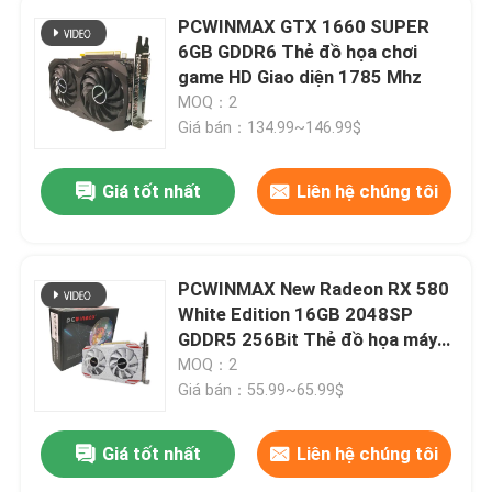
PCWINMAX GTX 1660 SUPER
6GB GDDR6 Thẻ đồ họa chơi
game HD Giao diện 1785 Mhz
MOQ：2
Giá bán：134.99~146.99$
Giá tốt nhất
Liên hệ chúng tôi
PCWINMAX New Radeon RX 580
White Edition 16GB 2048SP
GDDR5 256Bit Thẻ đồ họa máy
tính để bàn hai fan với GPU cổng
MOQ：2
HD DVI DP
Giá bán：55.99~65.99$
Giá tốt nhất
Liên hệ chúng tôi