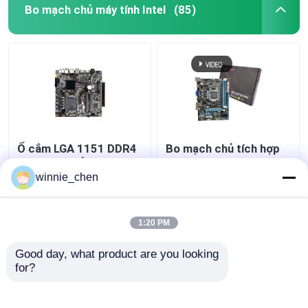
Bo mạch chủ máy tính Intel
(85)
Ổ cắm LGA 1151 DDR4
Bo mạch chủ tích hợp
Bo mạch chủ PC Intel
H61 Socket 1155
H310 cho Gaming I7
Mainboard Intel H61
winnie_chen
8700
DDR4 DDR3
Giá tốt nhất
Giá tốt nhất
1:20 PM
Good day, what product are you looking 
Liên hệ chúng tôi
Liên hệ chúng tôi
for?