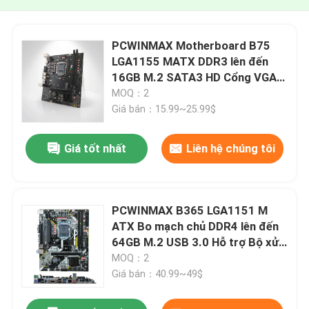
PCWINMAX Motherboard B75
LGA1155 MATX DDR3 lên đến
16GB M.2 SATA3 HD Cổng VGA
Bảng để bàn cho Office PC & Hệ
MOQ：2
thống kinh doanh
Giá bán：15.99~25.99$
Giá tốt nhất
Liên hệ chúng tôi
PCWINMAX B365 LGA1151 M
ATX Bo mạch chủ DDR4 lên đến
64GB M.2 USB 3.0 Hỗ trợ Bộ xử
lý thế hệ thứ 8 thứ 9 OEM Bán
MOQ：2
buôn
Giá bán：40.99~49$