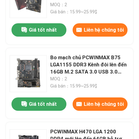
SATA 3.0 Chipset B75 Nguyên
MOQ：2
bản cho PC nhúng
Giá bán：15.99~25.99$
Về chúng tôi
Giá tốt nhất
Liên hệ chúng tôi
Tham quan nhà máy
Kiểm soát chất lượng
Bo mạch chủ PCWINMAX B75
LGA1155 DDR3 Kênh đôi lên đến
16GB M.2 SATA 3.0 USB 3.0
Liên hệ chúng tôi
Cổng HD VGA Bo mạch chủ
MOQ：2
Micro ATX cho PC văn phòng
Giá bán：15.99~25.99$
máy tính để bàn
Yêu cầu báo giá
Giá tốt nhất
Liên hệ chúng tôi
Card đồ họa chơi game
PCWINMAX H470 LGA 1200
Thẻ đồ họa khai thác
DDR4 mới lên đến 64GB hỗ trợ