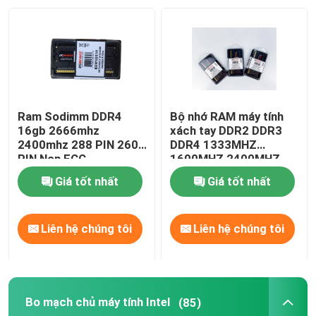
Ram Sodimm DDR4
Bộ nhớ RAM máy tính
16gb 2666mhz
xách tay DDR2 DDR3
2400mhz 288 PIN 260
DDR4 1333MHZ
PIN Non ECC
1600MHZ 2400MHZ
2666MHZ
Giá tốt nhất
Giá tốt nhất
Liên hệ chúng tôi
Liên hệ chúng tôi
Bo mạch chủ máy tính Intel
(85)