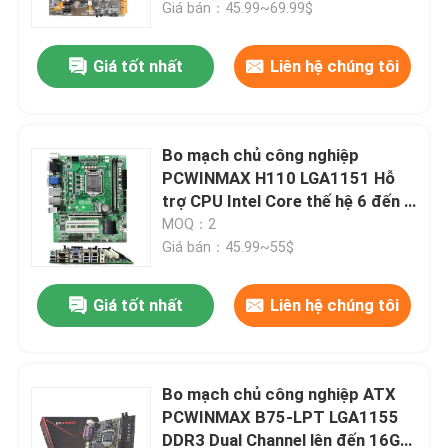
Giá bán：45.99~69.99$
Giá tốt nhất
Liên hệ chúng tôi
Bo mạch chủ công nghiệp
PCWINMAX H110 LGA1151 Hỗ
trợ CPU Intel Core thế hệ 6 đến 9
(i3, i5, i7, i9) với cổng HD VGA
MOQ：2
COM cho Tự động hóa, POS,
Giá bán：45.99~55$
Kiosk, Hàng nhập trực tiếp từ nhà
máy
Giá tốt nhất
Liên hệ chúng tôi
Trang chủ
Các sản phẩm
Bo mạch chủ công nghiệp ATX
PCWINMAX B75-LPT LGA1155
DDR3 Dual Channel lên đến 16GB
Video