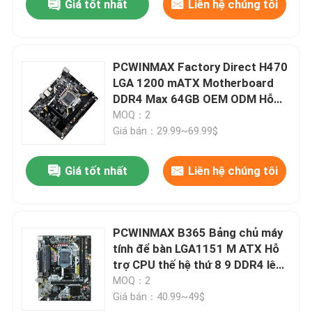
Giá tốt nhất
Liên hệ chúng tôi
PCWINMAX Factory Direct H470
LGA 1200 mATX Motherboard
DDR4 Max 64GB OEM ODM Hỗ
trợ CPU thế hệ thứ 11
MOQ：2
Giá bán：29.99~69.99$
Giá tốt nhất
Liên hệ chúng tôi
PCWINMAX B365 Bảng chủ máy
tính để bàn LGA1151 M ATX Hỗ
trợ CPU thế hệ thứ 8 9 DDR4 lên
đến 64GB M.2 USB 3.0
MOQ：2
Mainboard OEM bán buôn
Giá bán：40.99~49$