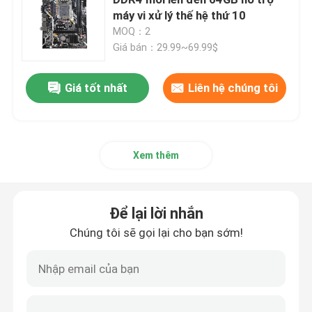
máy vi xử lý thế hệ thứ 10
MOQ：2
Bo mạch chủ chơi game
Giá bán：29.99~69.99$
Bộ nhớ RAM máy tính xách tay
Giá tốt nhất
Liên hệ chúng tôi
Bo mạch chủ máy tính Intel
Xem thêm
Card đồ họa đa màn hình
Để lại lời nhắn
Thẻ đồ họa MXM
Chúng tôi sẽ gọi lại cho bạn sớm!
Bộ nhớ RAM máy tính để bàn
Bo mạch chủ ITX