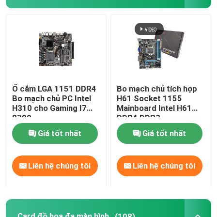
Ổ cắm LGA 1151 DDR4
Bo mạch chủ tích hợp
Bo mạch chủ PC Intel
H61 Socket 1155
H310 cho Gaming I7
Mainboard Intel H61
8700
DDR4 DDR3
Giá tốt nhất
Giá tốt nhất
Liên hệ chúng tôi
Liên hệ chúng tôi
Card đồ họa đa màn hình
(108)