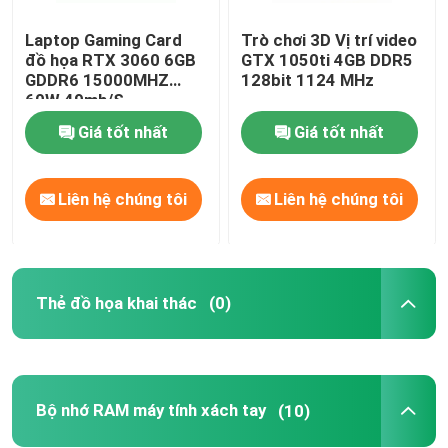
Laptop Gaming Card
Trò chơi 3D Vị trí video
đồ họa RTX 3060 6GB
GTX 1050ti 4GB DDR5
GDDR6 15000MHZ
128bit 1124 MHz
60W 49mh/S
Giá tốt nhất
Giá tốt nhất
Liên hệ chúng tôi
Liên hệ chúng tôi
Thẻ đồ họa khai thác
(0)
Bộ nhớ RAM máy tính xách tay
(10)