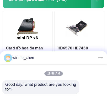
Card đồ họa đa màn
HD6570 HD7450
hình AMD HD7700
HD6450 NVIDIA Multi
Series 2GB GDDR5
Display Card đồ họa
winnie_chen
128Bit 6 cổng
2GB 256bit
Giá tốt nhất
Giá tốt nhất
11:58 AM
Good day, what product are you looking 
Liên hệ chúng tôi
Liên hệ chúng tôi
for?
Xem thêm