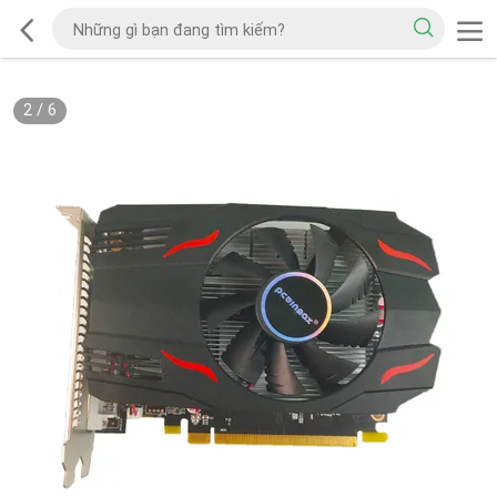
2
/
6