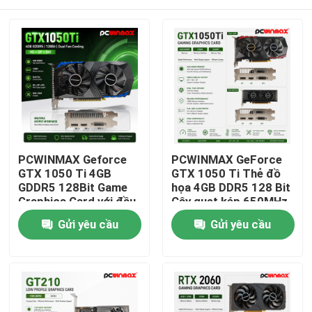
PCWINMAX Geforce
PCWINMAX GeForce
GTX 1050 Ti 4GB
GTX 1050 Ti Thẻ đồ
GDDR5 128Bit Game
họa 4GB DDR5 128 Bit
Graphics Card với đầu
Cây quạt kép 650MHz
ra HD OEM / ODM
1800MHz Tần số
Trang chủ
Gửi yêu cầu
Gửi yêu cầu
Trong kho cho máy
1050Ti GPU máy tính
tính để bàn
để bàn
Các sản phẩm
Video