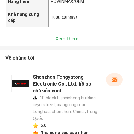
Hàng hiệu
PCWINMAX/OEM
Khả năng cung
1000 cái 8ays
cấp
Xem thêm
Về chúng tôi
Shenzhen Tengyatong
Electronic Co., Ltd. hồ sơ
nhà sản xuất
1F, block1, jinxicheng building,
jieyu street, xiangrong road
Longhua, shenzhen, China ,Trung
Quốc
5.0
Nhà cung cấp xác nhận