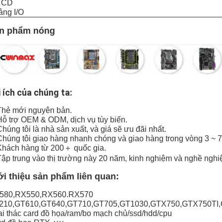
Ổ CD
ảng I/O
n phẩm nóng
i ích của chúng ta:
Thẻ mới nguyên bản.
Hỗ trợ OEM & ODM, dịch vụ tùy biến.
Chúng tôi là nhà sản xuất, và giá sẽ ưu đãi nhất.
Chúng tôi giao hàng nhanh chóng và giao hàng trong vòng 3 ~ 7
Khách hàng từ 200＋ quốc gia.
Tập trung vào thị trường này 20 năm, kinh nghiệm và nghề nghi
ới thiệu sản phẩm liên quan:
580,RX550,RX560.RX570
210,GT610,GT640,GT710,GT705,GT1030,GTX750,GTX750TI
i thác card đồ họa/ram/bo mạch chủ/ssd/hdd/cpu