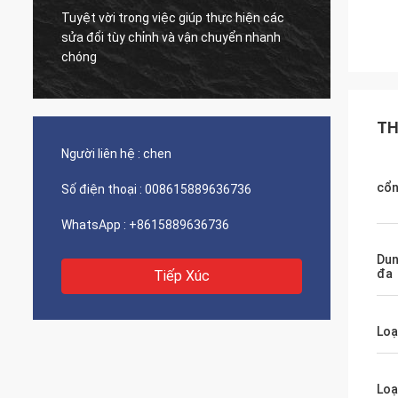
Tuyệt vời trong việc giúp thực hiện các
Công t
sửa đổi tùy chỉnh và vận chuyển nhanh
với giá
chóng
TH
Người liên hệ :
chen
cổ
Số điện thoại :
008615889636736
WhatsApp :
+8615889636736
Dun
đa
Tiếp Xúc
Loạ
Loạ