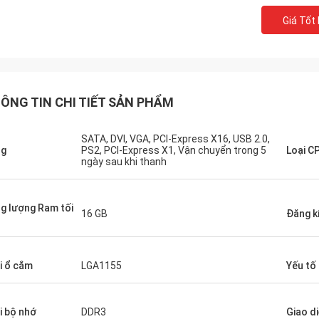
Giá Tốt
y rất tốt!! Họ có sản phẩm tốt nhất
 tốt nhất!
ÔNG TIN CHI TIẾT SẢN PHẨM
SATA, DVI, VGA, PCI-Express X16, USB 2.0,
ng
PS2, PCI-Express X1, Vận chuyển trong 5
Loại C
ngày sau khi thanh
g lượng Ram tối
16 GB
Đăng k
i ổ cắm
LGA1155
Yếu tố
i bộ nhớ
DDR3
Giao d