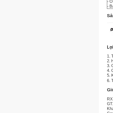
- 
- B
Sả
Lợ
1. 
2. 
3. 
4. 
5. 
6. 
Gi
RX
GT
Kha