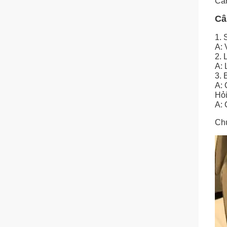
Car
Câ
1. 
A: 
2. 
A: 
3. 
A: 
Hỏi
A: 
Chú