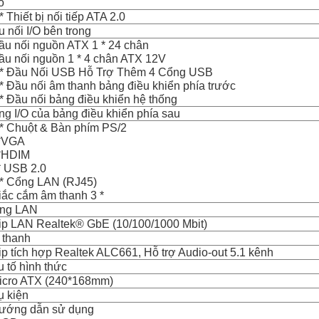
o
 * Thiết bị nối tiếp ATA 2.0
 nối I/O bên trong
ầu nối nguồn ATX 1 * 24 chân
ầu nối nguồn 1 * 4 chân ATX 12V
2 * Đầu Nối USB Hỗ Trợ Thêm 4 Cổng USB
 * Đầu nối âm thanh bảng điều khiển phía trước
 * Đầu nối bảng điều khiển hệ thống
g I/O của bảng điều khiển phía sau
 * Chuột & Bàn phím PS/2
 *VGA
 *HDIM
* USB 2.0
 * Cổng LAN (RJ45)
iắc cắm âm thanh 3 *
ng LAN
ip LAN Realtek® GbE (10/100/1000 Mbit)
 thanh
p tích hợp Realtek ALC661, Hỗ trợ Audio-out 5.1 kênh
 tố hình thức
Micro ATX (240*168mm)
ụ kiện
Hướng dẫn sử dụng