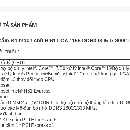
 TẢ SẢN PHẨM
cắm Bo mạch chủ H 61 LGA 1155 DDR3 I3 I5 I7 800/1
ới thiệu:
 xử lý (CPU)
trợ bộ xử lý Intel® Core™ i7/Bộ xử lý Intel® Core™ i5/Bộ xử lý
 xử lý Intel® Pentium®/Bộ xử lý Intel® Celeron® trong gói LGA
 đệm L3 thay đổi theo CPU.
ipset
pset Intel® H61 Express
 nhớ
cắm DIMM 2 x 1,5V DDR3 Hỗ trợ bộ nhớ hệ thống lên đến 16 G
 trợ các Mô-đun bộ nhớ DDR3 1600/1333 MHz.
y đánh bạc
 * Khe cắm PCI Express x16
he cắm 1 * PCI Express x1