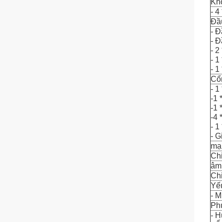
Kh
- 4
Đầu
- Đ
- Đ
- 
- 1
- 1
Cổn
- 1
-1
-1
-4 
- 1
- G
mạ
Ch
âm
Chi
Yếu
- 
Ph
- 