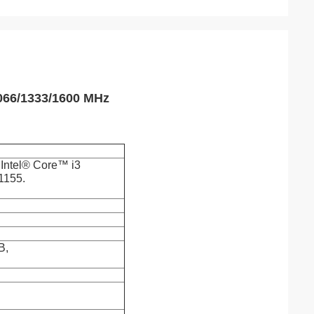
066/1333/1600 MHz
 Intel® Core™ i3
1155.
B,