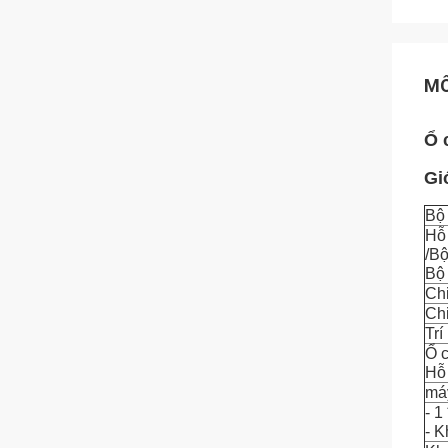
MÔ
Ổ 
Gi
Bộ
Hỗ 
/Bộ
Bộ
Ch
Chi
Trí
Ổ 
Hỗ
má
- 1
- K