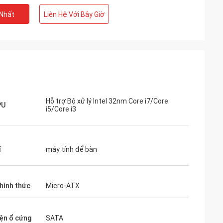
 Nhất
Liên Hệ Với Bây Giờ
Hỗ trợ Bộ xử lý Intel 32nm Core i7/Core
PU
i5/Core i3
í
máy tính để bàn
 hình thức
Micro-ATX
iện ổ cứng
SATA