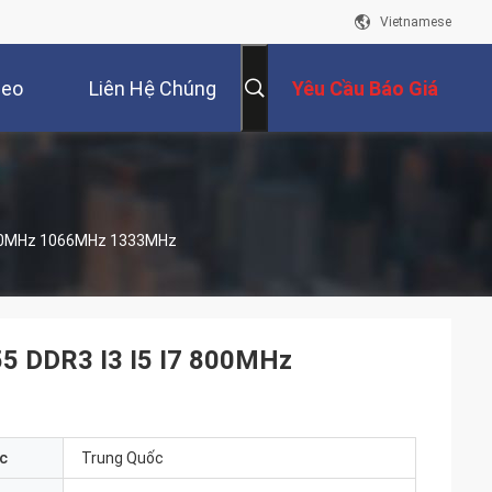
Vietnamese
deo
Liên Hệ Chúng
Yêu Cầu Báo Giá
Tôi
 800MHz 1066MHz 1333MHz
55 DDR3 I3 I5 I7 800MHz
c
Trung Quốc