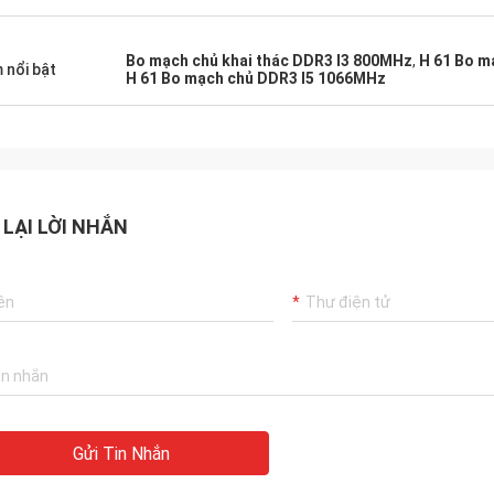
Bo mạch chủ khai thác DDR3 I3 800MHz
,
H 61 Bo m
 nổi bật
H 61 Bo mạch chủ DDR3 I5 1066MHz
 LẠI LỜI NHẮN
Gửi Tin Nhắn