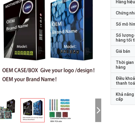
Hàng hiệu
Chứng nh
Số mô hì
Số lượng
hàng tối 
Giá bán
Thời gian
hàng
Điều kho
thanh to
Khả năng
cấp
STS tái chế