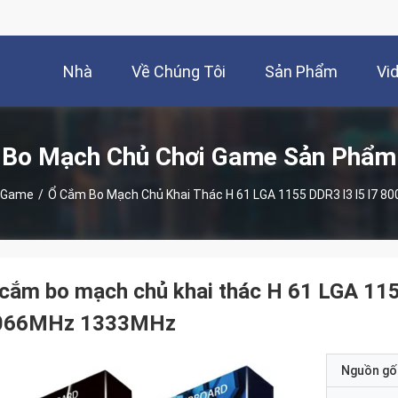
Nhà
Về Chúng Tôi
Sản Phẩm
Vi
Bo Mạch Chủ Chơi Game Sản Phẩm
i Game
/
Ổ Cắm Bo Mạch Chủ Khai Thác H 61 LGA 1155 DDR3 I3 I5 I7
cắm bo mạch chủ khai thác H 61 LGA 11
066MHz 1333MHz
Nguồn gố