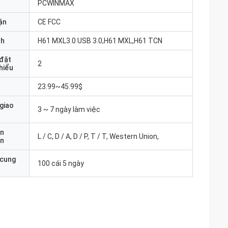
PCWINMAX
ận
CE FCC
nh
H61 MXL3.0 USB 3.0,H61 MXL,H61 TCN
 đặt
2
thiểu
23.99~45.99$
 giao
3 ~ 7 ngày làm việc
ản
L / C, D / A, D / P, T / T, Western Union,
án
 cung
100 cái 5 ngày