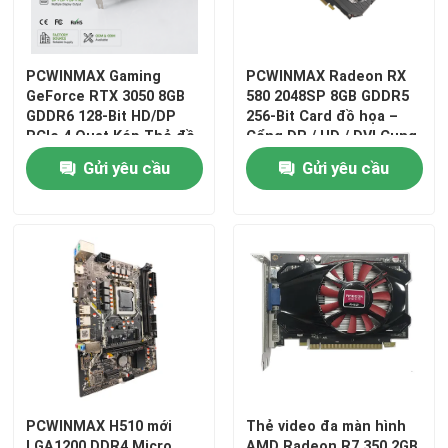
PCWINMAX Gaming
PCWINMAX Radeon RX
GeForce RTX 3050 8GB
580 2048SP 8GB GDDR5
GDDR6 128-Bit HD/DP
256-Bit Card đồ họa –
PCIe 4 Quạt Kép Thẻ đồ
Cổng DP / HD / DVI Cung
họa cho PC Gaming
cấp số lượng lớn cho các
Gửi yêu cầu
Gửi yêu cầu
nhà tích hợp hệ thống
PCWINMAX H510 mới
Thẻ video đa màn hình
LGA1200 DDR4 Micro
AMD Radeon R7 350 2GB