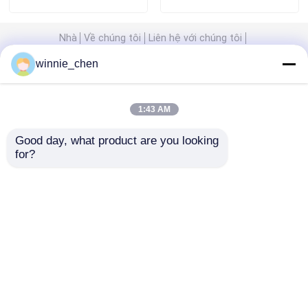
Nhà
Về chúng tôi
Liên hệ với chúng tôi
Về chúng tôi
Desktop Site
winnie_chen
Sitemap
Privacy Policy
Tham quan nhà máy
1:43 AM
Kiểm soát chất lượng
Phẩm chất
Card đồ họa chơi game
Nhà máy
Good day, what product are you looking 
trung quốc.Copyright © 2026 Shenzhen
for?
Tengyatong Electronic Co., Ltd.. All Rights
Liên hệ chúng tôi
Reserved.
Yêu cầu báo giá
Card đồ họa chơi game
Thẻ đồ họa khai thác