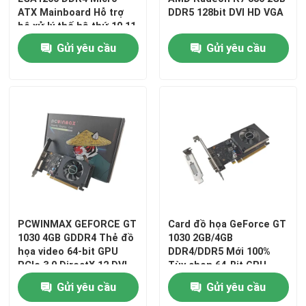
ATX Mainboard Hỗ trợ
DDR5 128bit DVI HD VGA
bộ xử lý thế hệ thứ 10 11
OEM ODM Logo tùy
Gửi yêu cầu
Gửi yêu cầu
chỉnh bán buôn
Trang chủ
PCWINMAX GEFORCE GT
Card đồ họa GeForce GT
1030 4GB GDDR4 Thẻ đồ
1030 2GB/4GB
họa video 64-bit GPU
DDR4/DDR5 Mới 100%
Các sản phẩm
PCIe 3.0 DirectX 12 DVI
Tùy chọn 64-Bit GPU
HD SFF GPU hồ sơ thấp
Video PCIe 3.0 DirectX
Gửi yêu cầu
Gửi yêu cầu
12 SFF Low Profile
Video