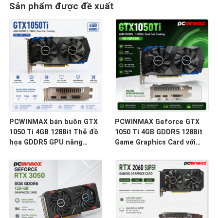
Sản phẩm được đề xuất
PCWINMAX bán buôn GTX
PCWINMAX Geforce GTX
1050 Ti 4GB 128Bit Thẻ đồ
1050 Ti 4GB GDDR5 128Bit
họa GDDR5 GPU năng
Game Graphics Card với
lượng thấp với đầu ra HD
đầu ra HD OEM / ODM
DP DVI cho máy tính để
Trong kho cho máy tính để
bàn
bàn