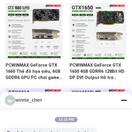
HD/DP/DVI Còn hàng dành
DVI 14Gbps Bộ nhớ
cho các bản dựng máy tính
để bàn
PCWINMAX GeForce GTX
PCWINMAX GeForce GTX
1660 Thẻ đồ họa siêu, 6GB
1650 4GB GDRR6 128Bit HD
GDDR6 GPU PC chơi game
DP DVI Output Hỗ trợ
192bit Thẻ video PCIe 3.0
DirectX 12 VR Ready OC
x16 1660S Thẻ chơi game
Thẻ đồ họa
winnie_chen
12:32 PM