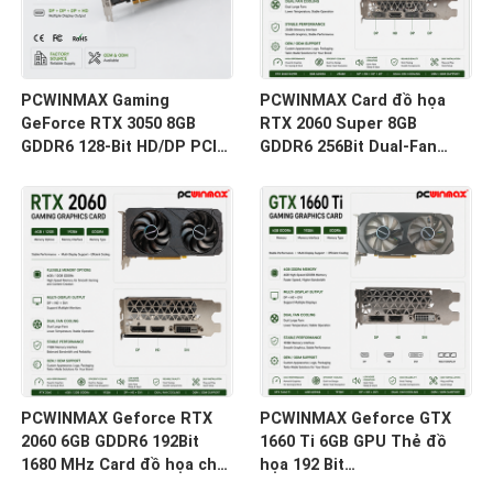
PCWINMAX Gaming
PCWINMAX Card đồ họa
GeForce RTX 3050 8GB
RTX 2060 Super 8GB
GDDR6 128-Bit HD/DP PCIe
GDDR6 256Bit Dual-Fan
4 Quạt Kép Thẻ đồ họa cho
GPU HD + 3DP Ray Tracing
PC Gaming
cho PC chơi game OEM
Bán buôn
PCWINMAX Geforce RTX
PCWINMAX Geforce GTX
2060 6GB GDDR6 192Bit
1660 Ti 6GB GPU Thẻ đồ
1680 MHz Card đồ họa chơi
họa 192 Bit
game quạt kép có
1500MHz/1770MHz HD DP