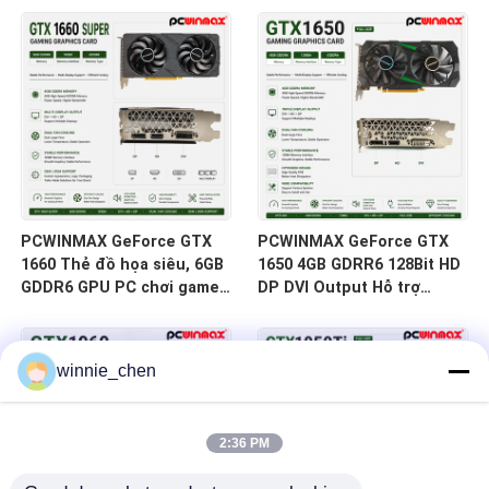
HD/DP/DVI Còn hàng dành
DVI 14Gbps Bộ nhớ
cho các bản dựng máy tính
để bàn
PCWINMAX GeForce GTX
PCWINMAX GeForce GTX
1660 Thẻ đồ họa siêu, 6GB
1650 4GB GDRR6 128Bit HD
GDDR6 GPU PC chơi game
DP DVI Output Hỗ trợ
192bit Thẻ video PCIe 3.0
DirectX 12 VR Ready OC
x16 1660S Thẻ chơi game
Thẻ đồ họa
winnie_chen
2:36 PM