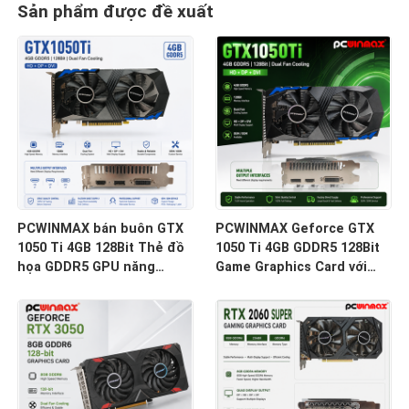
Sản phẩm được đề xuất
PCWINMAX bán buôn GTX
PCWINMAX Geforce GTX
1050 Ti 4GB 128Bit Thẻ đồ
1050 Ti 4GB GDDR5 128Bit
họa GDDR5 GPU năng
Game Graphics Card với
lượng thấp với đầu ra HD
đầu ra HD OEM / ODM
DP DVI cho máy tính để
Trong kho cho máy tính để
bàn
bàn