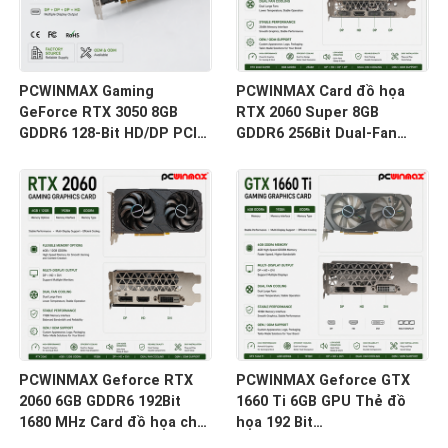
PCWINMAX Gaming
PCWINMAX Card đồ họa
GeForce RTX 3050 8GB
RTX 2060 Super 8GB
GDDR6 128-Bit HD/DP PCIe
GDDR6 256Bit Dual-Fan
4 Quạt Kép Thẻ đồ họa cho
GPU HD + 3DP Ray Tracing
PC Gaming
cho PC chơi game OEM
Bán buôn
PCWINMAX Geforce RTX
PCWINMAX Geforce GTX
2060 6GB GDDR6 192Bit
1660 Ti 6GB GPU Thẻ đồ
1680 MHz Card đồ họa chơi
họa 192 Bit
game quạt kép có
1500MHz/1770MHz HD DP